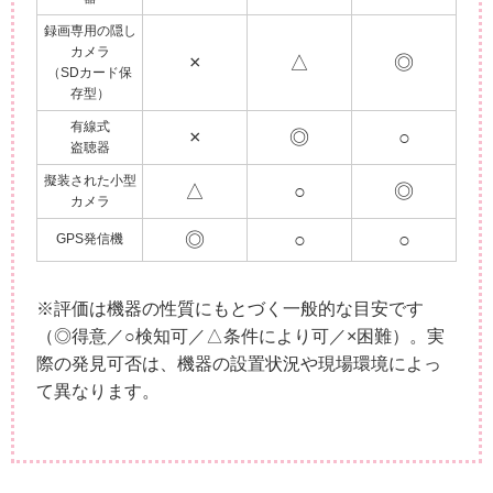
録画専用の隠し
カメラ
×
△
◎
（SDカード保
存型）
有線式
×
◎
○
盗聴器
擬装された小型
△
○
◎
カメラ
◎
○
○
GPS発信機
※評価は機器の性質にもとづく一般的な目安です
（◎得意／○検知可／△条件により可／×困難）。実
際の発見可否は、機器の設置状況や現場環境によっ
て異なります。