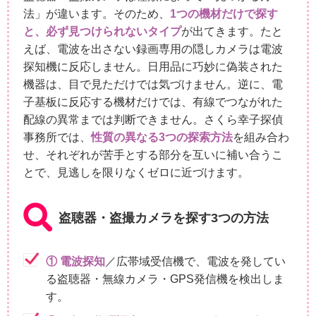
法」が違います。そのため、
1つの機材だけで探す
と、必ず見つけられないタイプ
が出てきます。たと
えば、電波を出さない録画専用の隠しカメラは電波
探知機に反応しません。日用品に巧妙に偽装された
機器は、目で見ただけでは気づけません。逆に、電
子基板に反応する機材だけでは、有線でつながれた
配線の異常までは判断できません。さくら幸子探偵
事務所では、
性質の異なる3つの探索方法
を組み合わ
せ、それぞれが苦手とする部分を互いに補い合うこ
とで、見逃しを限りなくゼロに近づけます。
盗聴器・盗撮カメラを探す3つの方法
① 電波探知
／広帯域受信機で、電波を発してい
る盗聴器・無線カメラ・GPS発信機を検出しま
す。