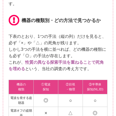
す。
機器の種類別・どの方法で見つかるか
下表のとおり、1つの手法（縦の列）だけを見ると、
必ず「×」や「△」の死角が残ります。
しかし3つの手法を横に並べれば、どの機器の種類に
も必ず「◎」の手法が存在します。
これが、
性質の異なる探索手法を重ねることで死角
を埋める
という、当社の調査の考え方です。
機器の
①電波
②目視
③半導体
種類
探知
・物理
探知(NLJD)
電波を発する盗
◎
○
○
聴器
電源オフの盗聴
×
△
◎
器