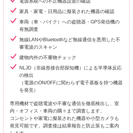
電源系統への不正機器設置の確認
家具・家電・日用品に擬装された機器の確認
車両（車・バイク）への盗聴器・GPS発信機の
有無調査
無線LANやBluetoothなど無線通信を悪用した不
審電波のスキャン
建物内外の不審物チェック
NLJD（非線形接合部探知機）による半導体反応
の検出
（電源のON/OFFに関わらず電子基板を持つ機器
を発見）
専用機材で盗聴電波や不審な通信を徹底検出し、室
内・オフィス・車両の隅々まで調査します。
コンセントや家電に擬装された機器や小型カメラも
発見可能です。調査後は結果報告と防止策もご案内