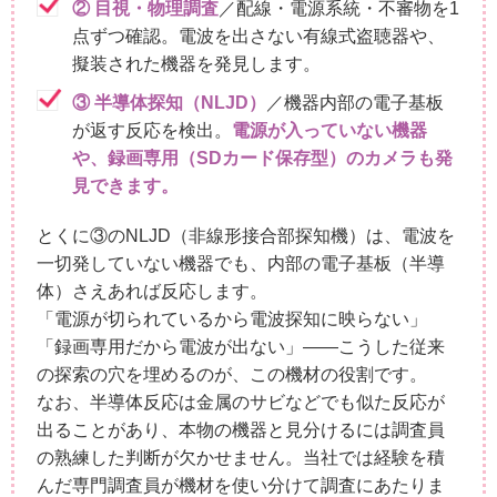
② 目視・物理調査
／配線・電源系統・不審物を1
点ずつ確認。電波を出さない有線式盗聴器や、
擬装された機器を発見します。
③ 半導体探知（NLJD）
／機器内部の電子基板
が返す反応を検出。
電源が入っていない機器
や、録画専用（SDカード保存型）のカメラも発
見できます。
とくに③のNLJD（非線形接合部探知機）は、電波を
一切発していない機器でも、内部の電子基板（半導
体）さえあれば反応します。
「電源が切られているから電波探知に映らない」
「録画専用だから電波が出ない」——こうした従来
の探索の穴を埋めるのが、この機材の役割です。
なお、半導体反応は金属のサビなどでも似た反応が
出ることがあり、本物の機器と見分けるには調査員
の熟練した判断が欠かせません。当社では経験を積
んだ専門調査員が機材を使い分けて調査にあたりま