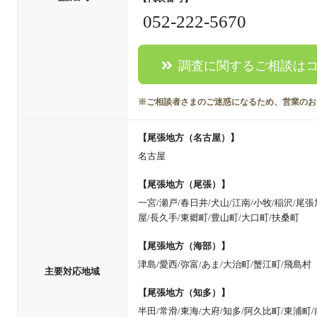
052-222-5670
調査に関するご相談は
※ご相談者さまのご迷惑になるため、営業のお
【尾張地方（名古屋）】
名古屋
【尾張地方（尾張）】
一宮/瀬戸/春日井/犬山/江南/小牧/稲沢/尾張
屋/長久手/東郷町/豊山町/大口町/扶桑町
【尾張地方（海部）】
津島/愛西/弥富/あま/大治町/蟹江町/飛島村
主要対応地域
【尾張地方（知多）】
半田/常滑/東海/大府/知多/阿久比町/東浦町