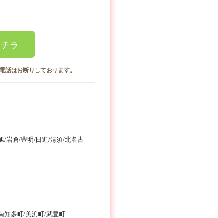
コチラ
電話はお断りしております。
旭/岩倉/豊明/日進/清須/北名古
/南知多町/美浜町/武豊町