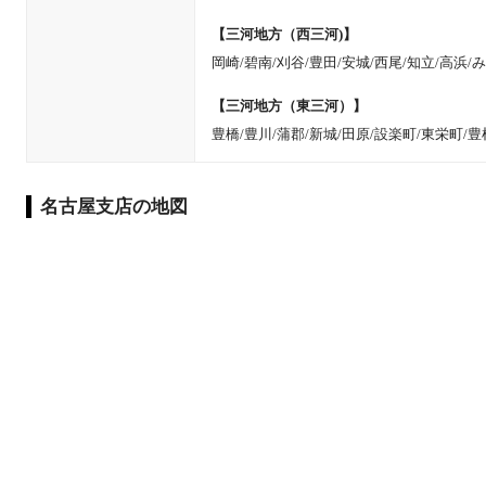
【三河地方（西三河)】
岡崎/碧南/刈谷/豊田/安城/西尾/知立/高浜/
【三河地方（東三河）】
豊橋/豊川/蒲郡/新城/田原/設楽町/東栄町/
名古屋支店の地図