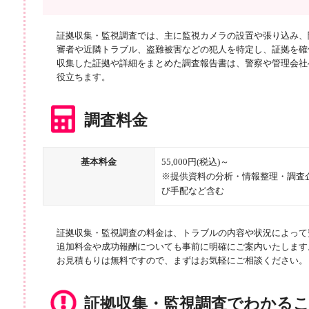
証拠収集・監視調査では、主に監視カメラの設置や張り込み、
審者や近隣トラブル、盗難被害などの犯人を特定し、証拠を確
収集した証拠や詳細をまとめた調査報告書は、警察や管理会社
役立ちます。
調査料金
基本料金
55,000円(税込)～
※提供資料の分析・情報整理・調査
び手配など含む
証拠収集・監視調査の料金は、トラブルの内容や状況によって
追加料金や成功報酬についても事前に明確にご案内いたします
お見積もりは無料ですので、まずはお気軽にご相談ください。
証拠収集・監視調査でわかる