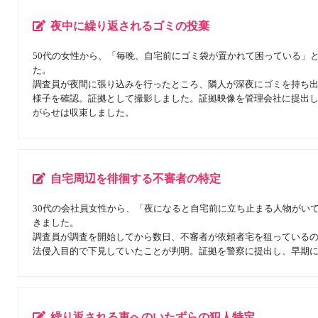
夜中に繰り返されるゴミの投棄
50代の女性から、「毎晩、自宅前にゴミ袋が置かれて困っている」
た。
調査員が夜間に張り込みを行ったところ、隣人が深夜にゴミを持ち
様子を確認。証拠として撮影しました。証拠映像を管理会社に提出
がらせは収束しました。
自宅周辺を徘徊する不審者の特定
30代の会社員女性から、「夜になると自宅前に立ち止まる人物がい
きました。
調査員が調査を開始してから数日、不審者が依頼者宅を狙っている
法侵入目的で下見していたことが判明。証拠を警察に提出し、早期
繰り返される車へのいたずらの犯人特定