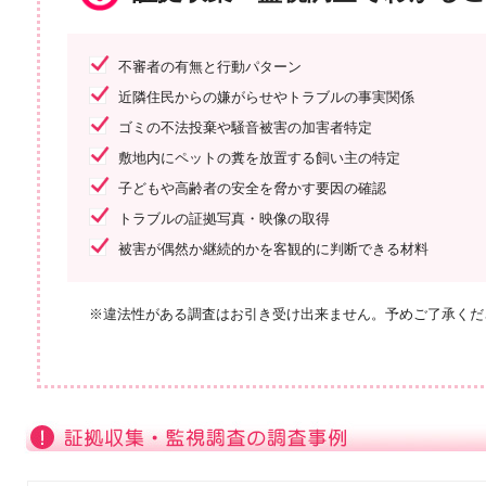
不審者の有無と行動パターン
近隣住民からの嫌がらせやトラブルの事実関係
ゴミの不法投棄や騒音被害の加害者特定
敷地内にペットの糞を放置する飼い主の特定
子どもや高齢者の安全を脅かす要因の確認
トラブルの証拠写真・映像の取得
被害が偶然か継続的かを客観的に判断できる材料
※違法性がある調査はお引き受け出来ません。予めご了承くだ