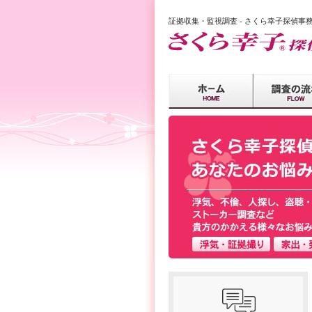
証拠収集・監視調査 -
さくら幸子探偵事