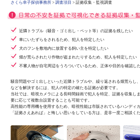
さくら幸子探偵事務所
>
調査項目
> 証拠収集・監視調査
近隣トラブル（騒音・ゴミ出し・ペット等）の証拠を残したい
車にいたずらをされるため、犯人を特定したい
犬のフンを敷地内に放置する飼い主を特定したい
畑が荒らされたり作物が盗まれたりするため、犯人を特定したい
不審人物が自宅周辺をうろついているため、正体や目的を確認し
騒音問題やゴミ出しといった近隣トラブルや、繰り返される畑荒らし
などを解決するには、犯人の特定の確たる証拠が必要です。
当社では、暗視カメラによる長時間録画で犯人を特定、証拠を収集し
要に応じて複数台設置することも可能です。
高性能の専用機を使用するため、暗視性能は市販されているハンディ
「証拠さえあれば」と悔しい思いをしている方は、是非一度ご相談く