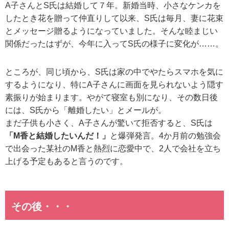
A子さんとS氏は結婚して７年。新婚当時、小さなケンカを
したとき花を贈って仲直りして以来、S氏は毎月、妻に花束
とメッセージ贈るようになっていました。そんな睦まじい
関係だったはずが、今年に入ってS氏の様子に変化が……。
ところが、同じ頃から、S氏は家の中でやたらスマホを気に
するようになり、特にA子さんに画面を見られないよう隠す
素振りが始まります。やがて寝室も別になり、その数日後
には、S氏から「離婚したい」とメールが。
まだ子供も小さく、A子さんが驚いて拒否すると、S氏は
「M香と結婚したいんだ！」
と爆弾発言。4か月前の勉強会
で出会った某社のM香と熱烈に恋愛中で、2人で会社を立ち
上げる予定もあると言うのです。
その後・・・