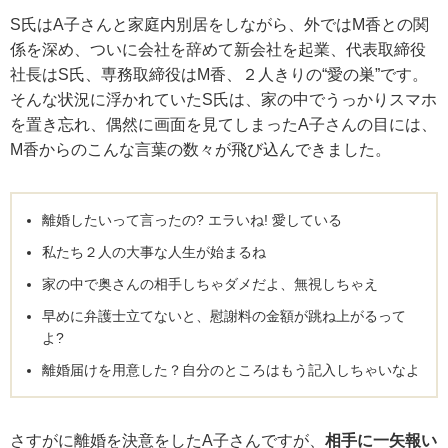
S氏はA子さんと家庭内別居をしながら、外ではM香との関
係を深め、ついに会社を辞めて新会社を起業、代表取締役
社長はS氏、専務取締役はM香、２人きりの“愛の巣”です。
そんな状況に浮かれていたS氏は、家の中でうっかりスマホ
を置き忘れ、偶然に画面を見てしまったA子さんの目には、
M香からのこんな言葉の数々が飛び込んできました。
離婚したいって言ったの? エラいね! 愛している
私たち２人の大事な人生が始まるね
家の中で奥さんの相手しちゃダメだよ、無視しちゃえ
早めに弁護士立てないと、慰謝料の金額が跳ね上がるって
よ?
離婚届けを用意した？自分のところはもう記入しちゃいなよ
さすがに離婚を決意をしたA子さんですが、
相手に一矢報い