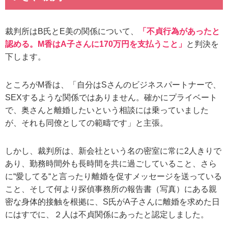
裁判所はB氏とE美の関係について、
「不貞行為があったと
認める。М香はA子さんに170万円を支払うこと」
と判決を
下します。
ところがM香は、「自分はSさんのビジネスパートナーで、
SEXするような関係ではありません。確かにプライベート
で、奥さんと離婚したいという相談には乗っていました
が、それも同僚としての範疇です」と主張。
しかし、裁判所は、新会社という名の密室に常に2人きりで
あり、勤務時間外も長時間を共に過ごしていること、さら
に“愛してる“と言ったり離婚を促すメッセージを送っている
こと、そして何より探偵事務所の報告書（写真）にある親
密な身体的接触を根拠に、S氏がA子さんに離婚を求めた日
にはすでに、２人は不貞関係にあったと認定しました。