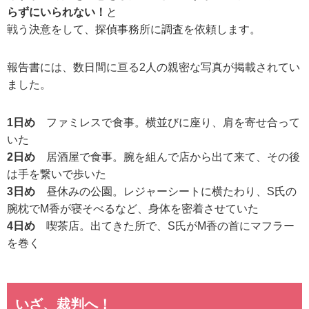
らずにいられない！
と
戦う決意をして、探偵事務所に調査を依頼します。
報告書には、数日間に亘る2人の親密な写真が掲載されてい
ました。
1日め
ファミレスで食事。横並びに座り、肩を寄せ合って
いた
2日め
居酒屋で食事。腕を組んで店から出て来て、その後
は手を繋いで歩いた
3日め
昼休みの公園。レジャーシートに横たわり、S氏の
腕枕でM香が寝そべるなど、身体を密着させていた
4日め
喫茶店。出てきた所で、S氏がM香の首にマフラー
を巻く
いざ、裁判へ！