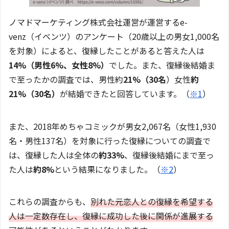
ノマドマーケティング株式会社運営が運営するe-
venz（イベンツ）のアンケート（20歳以上の男女1,000名
を対象）によると、復縁したことがあると答えた人は
14%（男性6%、女性8%）
でした。また、復縁後結婚ま
で至ったかの調査では、男性約
21%（30名
）女性
約
21%（30名）
が結婚できたと回答しています。（
※1
）
また、2018年めちゃコミックが男女2,067名（女性1,930
名・男性137名）を対象に行った復縁についての調査で
は、復縁した人は全体の
約33%
、復縁後結婚にまで至っ
た人は
約8%
という結果になりました。（
※2
）
これらの調査からも、
別れた元恋人との復縁を希望する
人は一定数存在し、復縁に成功した後に関係が進展する